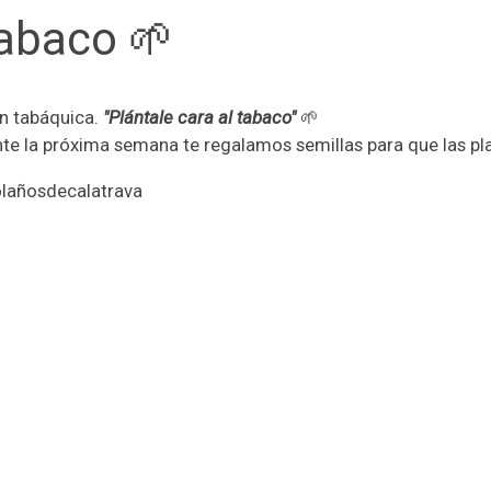
tabaco 🌱
ón tabáquica.
"Plántale cara al tabaco"
🌱
ante la próxima semana te regalamos semillas para que las pl
olañosdecalatrava